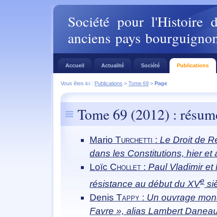
Société pour l'Histoire 
anciens pays bourguigno
Accueil
Actualité
Société
Publications
Vous êtes ici :
Publications
>
Tome 69
>
Page
Tome 69 (2012) : résumé
Mario
Turchetti
:
Le Droit de R
dans les Constitutions, hier et 
Loïc
Chollet
:
Paul Vladimir et 
e
résistance au début du XV
si
Denis
Tappy
:
Un ouvrage mona
Favre », alias Lambert Daneau,