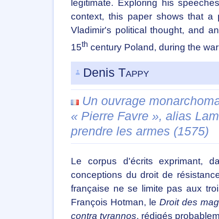
legitimate. Exploring his speeches
context, this paper shows that a 
Vladimir's political thought, and
th
15
century Poland, during the war
Denis
Tappy
Un ouvrage monarchomaqu
« Pierre Favre », alias Lam
prendre les armes (1575)
Le corpus d'écrits exprimant, 
conceptions du droit de résista
française ne se limite pas aux tro
François Hotman, le
Droit des magi
contra tyrannos
, rédigés probablem