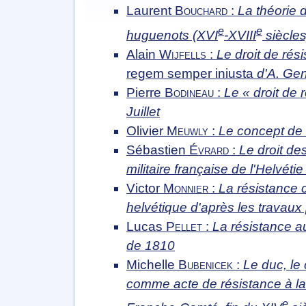
Laurent
Bouchard
:
La théorie 
e
e
huguenots (XVI
-XVIII
siècles
Alain
Wijfells
:
Le droit de rés
regem semper iniusta
d'A. Gent
Pierre
Bodineau
:
Le « droit de
Juillet
Olivier
Meuwly
:
Le concept de 
Sébastien
Évrard
:
Le droit des
militaire française de l'Helvét
Victor
Monnier
:
La résistance c
helvétique d'après les travaux
Lucas
Pellet
:
La résistance au
de 1810
Michelle
Bubenicek
:
Le duc, le
comme acte de résistance à la 
e