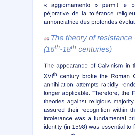
« aggiornamento » permit le pa
péjorative de la tolérance religi
annonciatrice des profondes évoluti
The theory of resistance 
th
th
(16
-18
centuries)
The appearance of Calvinism in t
th
XVI
century broke the Roman Cat
annihilation attempts rapidly rend
longer applicable. Therefore, the 
theories against religious majorit
assured their recognition within t
intolerance was a fundamental prin
identity (in 1598) was essential to f