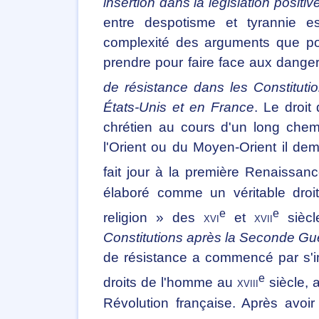
insertion dans la législation positive
entre despotisme et tyrannie e
complexité des arguments que pou
prendre pour faire face aux dange
de résistance dans les Constitutio
États-Unis et en France
. Le droit
chrétien au cours d'un long chemi
l'Orient ou du Moyen-Orient il de
fait jour à la première Renaissan
élaboré comme un véritable droit
e
e
religion » des
xvi
et
xvii
siècl
Constitutions après la Seconde Gu
de résistance a commencé par s'i
e
droits de l'homme au
xviii
siècle, 
Révolution française. Après avoir f