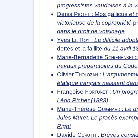
progressistes vaudoises à la v
Denis
Piotet
: Mos gallicus
et
m
victorieuse de la copropriété
pr
dans le droit de voisinage
Yves
Le Roy
:
La difficile adopt
dettes et la faillite
du 11 avril 1
Marie-Bernadette
Schœnenberg
travaux préparatoires du Code 
Olivier
Tholozan
:
L'argumentair
étatique français naissant dan
Françoise
Fortunet
:
Un progr
Léon Richer (1883)
Marie-Thérèse
Guignard
:
Le d
Jules Muret. Le procès exempla
Rigot
Davide
Cerutti
:
Brèves considé