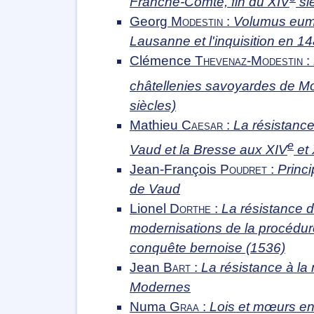
Franche-Comté, fin du XIV
si
Georg
Modestin
:
Volumus eum 
Lausanne et l'inquisition en 1
Clémence
Thevenaz-Modestin
:
châtellenies savoyardes de Mo
siècles)
Mathieu
Caesar
:
La résistance
e
Vaud et la Bresse aux XIV
et
Jean-François
Poudret
:
Princi
de Vaud
Lionel
Dorthe
:
La résistance d
modernisations de la procédu
conquête bernoise (1536)
Jean
Bart
:
La résistance à la
Modernes
Numa
Graa
:
Lois et mœurs en