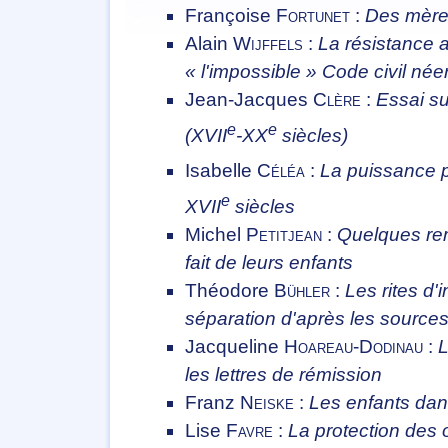
Françoise
Fortunet
:
Des mères
Alain
Wijffels
:
La résistance a
« l'impossible » Code civil née
Jean-Jacques
Clère
:
Essai sur
e
e
(XVII
-XX
siècles)
Isabelle
Céléa
:
La puissance p
e
XVII
siècles
Michel
Petitjean
:
Quelques rem
fait de leurs enfants
Théodore
Bühler
:
Les rites d'i
séparation d'après les sourc
Jacqueline
Hoareau-Dodinau
:
L
les lettres de rémission
Franz
Neiske
:
Les enfants da
Lise
Favre
:
La protection des