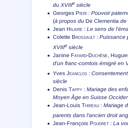
e
du XVIII
siècle
Georges
Pieri
:
Pouvoir paterne
(
à propos du
De Clementia
de
Jean
Hilaire
:
Le sens de l'éma
Colette
Brossault
:
Puissance p
e
XVIII
siècle
Janine
Fayard-Duchêne
, Hugu
d'un franc-comtois émigré en V
Yves
Jeanclos
:
Consentement e
siècle
Denis
Tappy
:
Mariage des enfan
Moyen Âge en Suisse Occiden
Jean-Louis
Thireau
:
Mariage de
parents dans l'ancien droit ang
Jean-François
Poudret
:
La voc