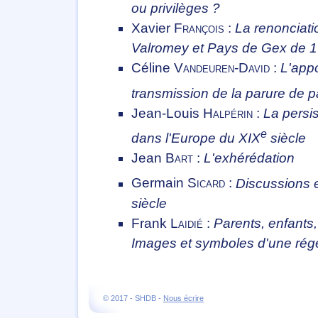
ou privilèges ?
Xavier
François
:
La renonciati
Valromey et Pays de Gex de 
Céline
Vandeuren-David
:
L'appo
transmission de la parure de pa
Jean-Louis
Halpérin
:
La persi
e
dans l'Europe du XIX
siècle
Jean
Bart
:
L'exhérédation
Germain
Sicard
:
Discussions e
siècle
Frank
Laidié
:
Parents, enfants, 
Images et symboles d'une régé
© 2017 - SHDB -
Nous écrire