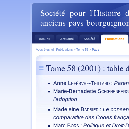
Société pour l'Histoire 
anciens pays bourguigno
Accueil
Actualité
Société
Publications
Vous êtes ici :
Publications
>
Tome 58
>
Page
Tome 58 (2001) : table 
Anne
Lefèbvre-Teillard
:
Paren
Marie-Bernadette
Schœnenberg
l'adoption
Madeleine
Barbier
:
Le consent
comparative des Codes françai
Marc
Bors
:
Politique et Droit-D